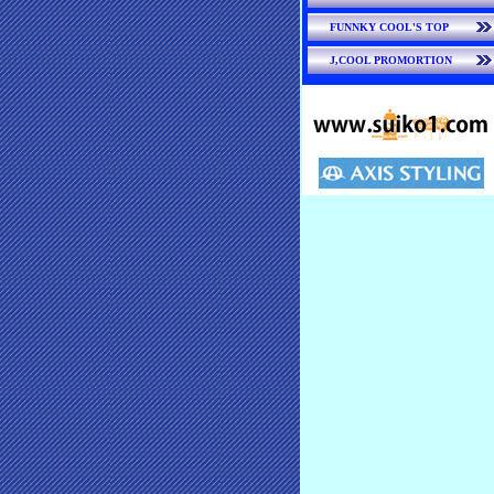
FUNNKY COOL'S TOP
J,COOL PROMORTION