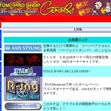
INK
LINK
お友達リンク
交換するだけで燃費向上「スーパーアクセル2
る車高調「パーフェクトダンパー」のことなら
ＣＬＵＢ ｂＢはbBオーナー同士の情報交換
したトヨタ・bBのオーナーサイトです。
STYLE Ⅳ bB CAR CLUB JAPAN !
S
EGA Dreamcastで作ったホームページ。
ワゴンＲオーナーである、tom-kがネットで
ＨＰです。
このＨＰは、クラブｂＢの関西神戸ローカルサ
どうぞ宜しく！