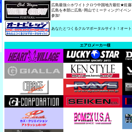
広島最強☆ホワイトクロウ中国地方最狂★佐藤
広島を本部に広島･岡山でミーティング!イベ
参加!
あなたとつくるクルマポータルサイト！オート
エアロメーカー様